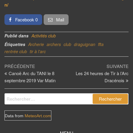
n/
Facebook 0
Mail
Publié dans
Activités club
Étiquettes
Archerie
archers
club
draguignan
ffta
rentrée club
tir à l'arc
Navigation
Article
Ar
PRÉCÉDENTE
SUIVANTE
précédent
su
Canoë Arc du TANI le 8
Les 24 heures de Tir à l’Arc
de
septembre 2019 Var Matin
Dracénois
l’article
Rechercher :
Data from
MeteoArt.com
MENU