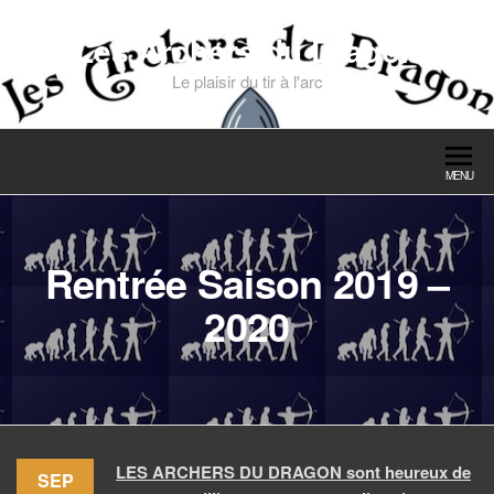
Skip
to
Les Archers du Dragon
the
Le plaisir du tir à l'arc
content
MENU
Rentrée Saison 2019 –
2020
LES ARCHERS DU DRAGON sont heureux de
SEP