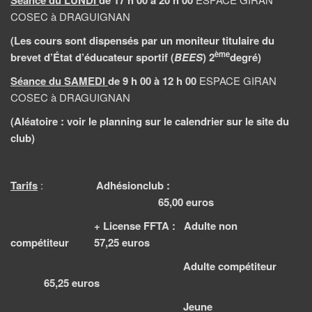
Séance du LUNDI
d
e 17 h 00 à 20 h 00
COSEC à DRAGUIGNAN
(Les cours sont dispensés par un moniteur titulaire
du
ème
brevet d’État d’éducateur sportif (
BEES
) 2
degré)
Séance du SAMEDI
de 9 h 00 à 12 h 00
ESPACE GIRAN
COSEC à DRAGUIGNAN
(Aléatoire : voir le planning sur le calendrier sur le site du
club)
Tarifs
:
Adhésionclub
:
65,00 euros
+ License FFTA : Adulte non
compétiteur 57,25 euros
Adulte compétiteur
65,25 euros
Jeune