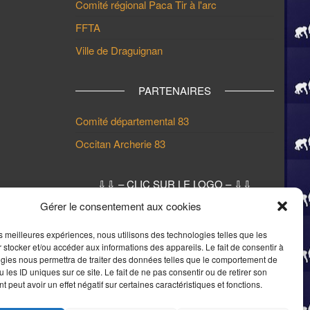
Comité régional Paca Tir à l'arc
FFTA
Ville de Draguignan
PARTENAIRES
Comité départemental 83
Occitan Archerie 83
⇩⇩ – CLIC SUR LE LOGO – ⇩⇩
POUR RETOUR PAGE D’ACCUEIL
Gérer le consentement aux cookies
⇩⇩
les meilleures expériences, nous utilisons des technologies telles que les
 stocker et/ou accéder aux informations des appareils. Le fait de consentir à
gies nous permettra de traiter des données telles que le comportement de
 les ID uniques sur ce site. Le fait de ne pas consentir ou de retirer son
 peut avoir un effet négatif sur certaines caractéristiques et fonctions.