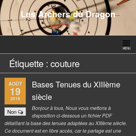
Skip
to
Les Archers du Dragon
the
Le plaisir du tir à l'arc
content
MENU
Étiquette :
couture
Bases Tenues du XIIIème
AOÛT
19
siècle
2018
Bonjour à tous, Nous vous mettons à
Non
disposition ci-dessous un fichier PDF
détaillant la base des tenues adaptées au XIIIème siècle.
Ce document est en libre accès, car le partage est une