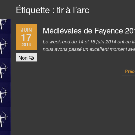
Étiquette :
tir à l’arc
Médiévales de Fayence 20
JUIN
17
Le week-end du 14 et 15 juin 2014 ont eu li
2014
nous avons passé un excellent moment ave
Non
Pagination
Préc
des
publications