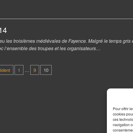
14
eu les troisièmes médiévales de Fayence. Malgré le temps gris e
c l’ensemble des troupes et les organisateurs…
édent
1
…
9
10
Pour offrir 
cookies pour
ces technolo
navigation ou
consentement