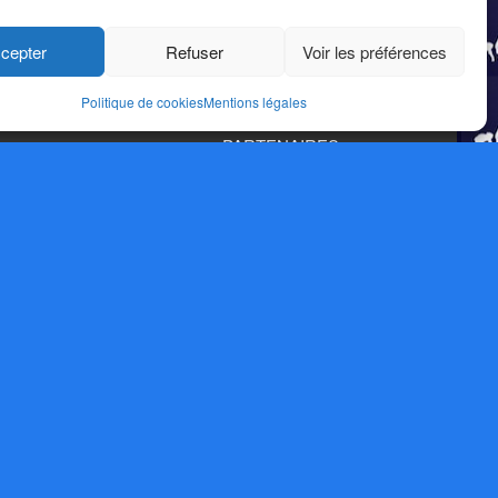
Comité régional Paca Tir à l'arc
FFTA
cepter
Refuser
Voir les préférences
Ville de Draguignan
Politique de cookies
Mentions légales
PARTENAIRES
Comité départemental 83
Occitan Archerie 83
⇩⇩ – CLIC SUR LE LOGO – ⇩⇩
POUR RETOUR PAGE D’ACCUEIL
⇩⇩