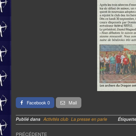
Facebook 0
Mail
Publié dans
Activités club
La presse en parle
Étiquett
Navigation
Article
PRÉCÉDENTE