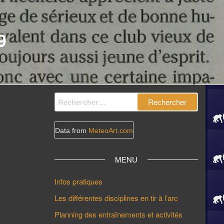
9
Rechercher :
Data from
MeteoArt.com
MENU
Infos pratiques
Les différentes disciplines en tir à l’arc
Planning des entraînements et activités