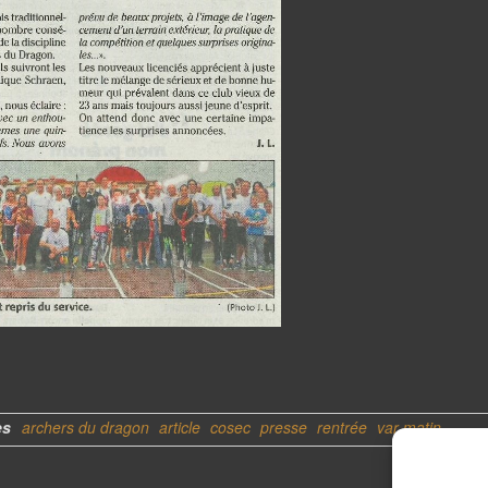
es
archers du dragon
article
cosec
presse
rentrée
var matin