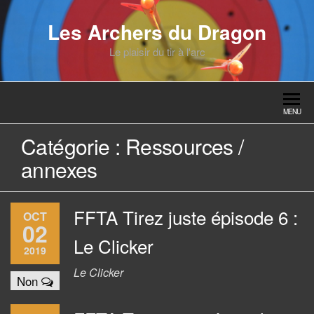
Skip
to
Les Archers du Dragon
the
Le plaisir du tir à l'arc
content
MENU
Catégorie :
Ressources /
annexes
FFTA Tirez juste épisode 6 :
OCT
02
Le Clicker
2019
Le Clicker
Non