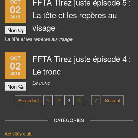
FFTA Tirez juste épisode 5 :
OCT
02
La tête et les repères au
2019
visage
Non
La tête et les repères au visage
FFTA Tirez juste épisode 4 :
OCT
02
Le tronc
2019
Le tronc
Non
Pagination
Précédent
1
2
3
4
…
7
Suivant
des
publications
CATEGORIES
Activités club