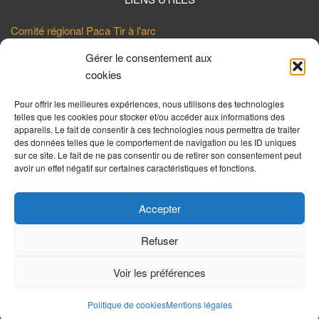
Comité régional Paca Tir à l'arc
FFTA
Gérer le consentement aux
cookies
Ville de Draguignan
Pour offrir les meilleures expériences, nous utilisons des technologies
telles que les cookies pour stocker et/ou accéder aux informations des
LES DERNIERS ARTICLES
appareils. Le fait de consentir à ces technologies nous permettra de traiter
des données telles que le comportement de navigation ou les ID uniques
Mandat Championnat Régional de Tir en Campagne – 5 juillet 26 –
sur ce site. Le fait de ne pas consentir ou de retirer son consentement peut
Boulouris
avoir un effet négatif sur certaines caractéristiques et fonctions.
19 juin 2026
0
Mandat concours 3D gonfaron
Accepter
20 mai 2026
0
Refuser
Voir les préférences
© Les Archers du Dragon 2026
Politique de cookies
Mentions légales