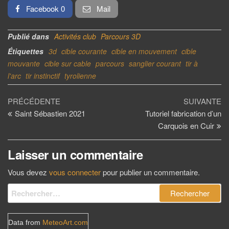
Facebook 0
Mail
Publié dans
Activités club
Parcours 3D
Étiquettes
3d
cible courante
cible en mouvement
cible
mouvante
cible sur cable
parcours
sanglier courant
tir à
l'arc
tir instinctif
tyrolienne
Navigation
Article
Ar
PRÉCÉDENTE
SUIVANTE
précédent
su
Saint Sébastien 2021
Tutoriel fabrication d’un
de
Carquois en Cuir
l’article
Laisser un commentaire
Vous devez
vous connecter
pour publier un commentaire.
Rechercher :
Data from
MeteoArt.com