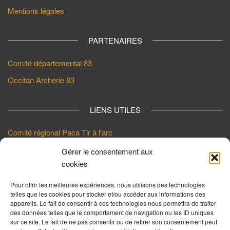
Mentions légales
PARTENAIRES
Comité départemental 83
Occitan Archerie 83
LIENS UTILES
Comité régional Paca Tir à l'arc
FFTA
Gérer le consentement aux
cookies
Ville de Draguignan
Pour offrir les meilleures expériences, nous utilisons des technologies
telles que les cookies pour stocker et/ou accéder aux informations des
LES DERNIERS ARTICLES
appareils. Le fait de consentir à ces technologies nous permettra de traiter
des données telles que le comportement de navigation ou les ID uniques
Mandat Championnat Régional de Tir en Campagne – 5 juillet 26 –
sur ce site. Le fait de ne pas consentir ou de retirer son consentement peut
Boulouris