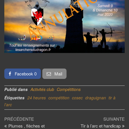
Facebook 0
Mail
Publié dans
Activités club
Compétitions
Étiquettes
24 heures
compétition
cosec
draguignan
tir à
l'arc
Navigation
Article
Ar
PRÉCÉDENTE
SUIVANTE
précédent
su
Plumes , flèches et
Tir à l’arc et handicap