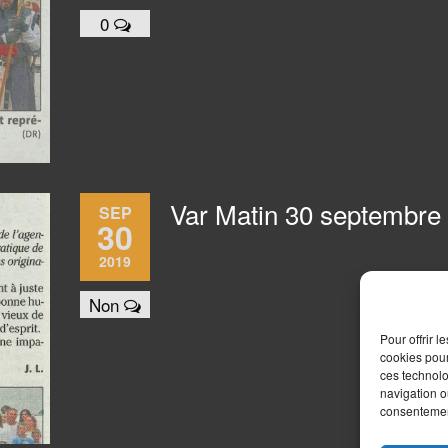
0
Var Matin 30 septembre
SEP
30
2019
Non
Pour offrir 
cookies pour
ces technolo
navigation ou
consentement