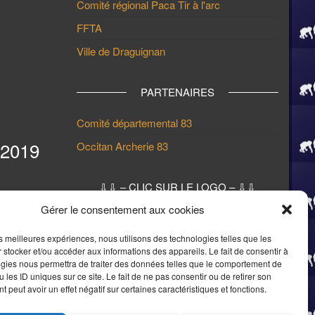
Comité régional Paca Tir à l'arc
FFTA
Ville de Draguignan
PARTENAIRES
Comité départemental 83
 2019
Occitan Archerie 83
⇩⇩ – CLIC SUR LE LOGO – ⇩⇩
POUR RETOUR PAGE D’ACCUEIL
Gérer le consentement aux cookies
⇩⇩
les meilleures expériences, nous utilisons des technologies telles que les
 stocker et/ou accéder aux informations des appareils. Le fait de consentir à
gies nous permettra de traiter des données telles que le comportement de
 les ID uniques sur ce site. Le fait de ne pas consentir ou de retirer son
 peut avoir un effet négatif sur certaines caractéristiques et fonctions.