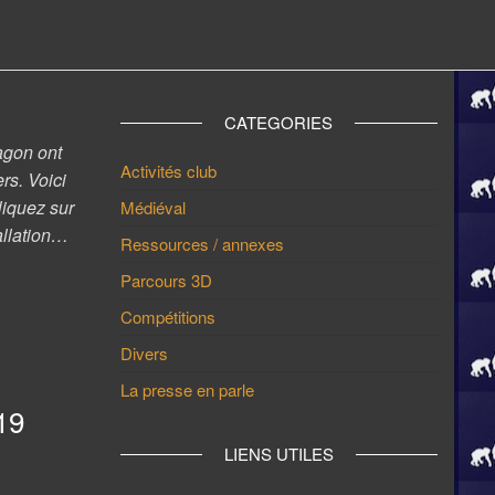
CATEGORIES
agon ont
Activités club
rs. Voici
liquez sur
Médiéval
allation…
Ressources / annexes
Parcours 3D
Compétitions
Divers
La presse en parle
19
LIENS UTILES